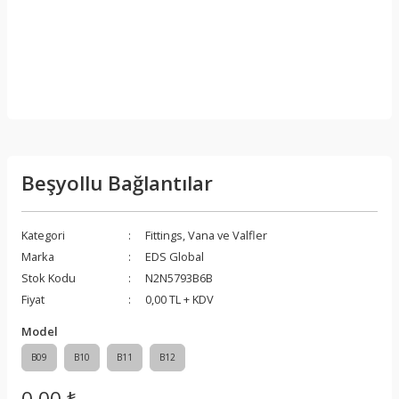
Beşyollu Bağlantılar
Kategori
Fittings, Vana ve Valfler
Marka
EDS Global
Stok Kodu
N2N5793B6B
Fiyat
0,00 TL + KDV
Model
B09
B10
B11
B12
0,00 ₺