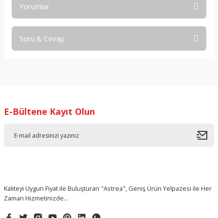
Yorumlar
Soru & Cevap
Bu ürüne ilk yorumu siz yapın!
Yorum Yaz
Ürün hakkında henüz soru sorulmamış.
Soru Sor
E-Bültene Kayıt Olun
Kaliteyi Uygun Fiyat ile Buluşturan "Astrea", Geniş Ürün Yelpazesi ile Her
Zaman Hizmetinizde...