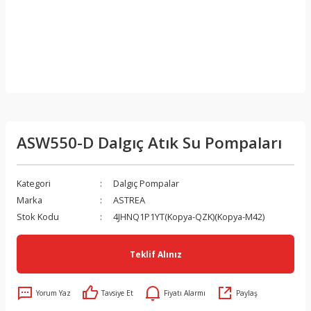
ASW550-D Dalgıç Atık Su Pompaları
Kategori
Dalgıç Pompalar
Marka
ASTREA
Stok Kodu
4JHNQ1P1YT(Kopya-QZK)(Kopya-M42)
Teklif Alınız
Yorum Yaz
Tavsiye Et
Fiyatı Alarmı
Paylaş