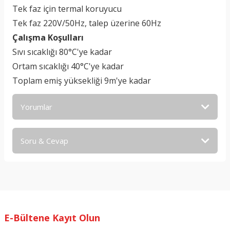
Tek faz için termal koruyucu
Tek faz 220V/50Hz, talep üzerine 60Hz
Çalışma Koşulları
Sıvı sıcaklığı 80°C'ye kadar
Ortam sıcaklığı 40°C'ye kadar
Toplam emiş yüksekliği 9m'ye kadar
Yorumlar
Soru & Cevap
Bu ürüne ilk yorumu siz yapın!
Yorum Yaz
Ürün hakkında henüz soru sorulmamış.
Soru Sor
E-Bültene Kayıt Olun