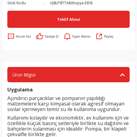
Stok Kodu
UJ8LP8TTAB(Kopya-EB9)
Teklif Alınız
Yorum Yaz
Tavsiye Et
Fiyatı Alarmı
Paylaş
Ürün Bilgisi
Uygulama
Aşındırıcı parçacıklar ve pompanın yapıldığı
malzemelere karşı kimyasal olarak agresif olmayan
sıvılar içermeyen temiz su ile kullanıma uygundur.
Kullanımı kolaydır ve ekonomiktir, ev kullanımı için ve
özellikle küçük basınç setleriyle birlikte su dağıtımı ve
bahçelerin sulanması için idealdir. Pompa, bir klapeli
çekvalfle birlikte gelir.