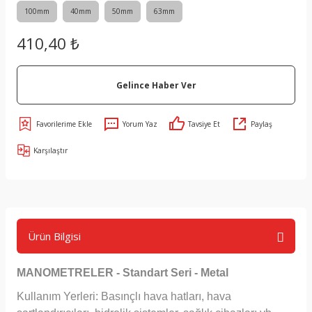
100mm
40mm
50mm
63mm
410,40 ₺
Gelince Haber Ver
Yorum Yaz
Tavsiye Et
Paylaş
Karşılaştır
Ürün Bilgisi
MANOMETRELER - Standart Seri - Metal
Kullanım Yerleri: Basınçlı hava hatları, hava