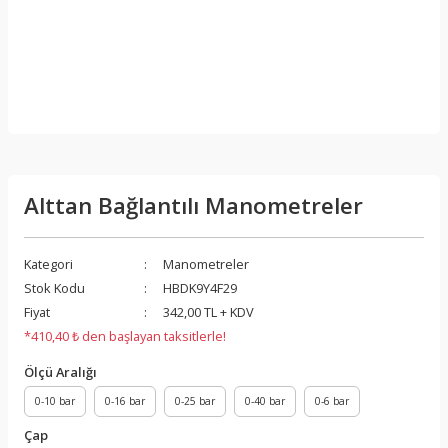
Alttan Bağlantılı Manometreler
Kategori
Manometreler
Stok Kodu
HBDK9Y4F29
Fiyat
342,00 TL + KDV
*410,40 ₺ den başlayan taksitlerle!
Ölçü Aralığı
0-10 bar
0-16 bar
0-25 bar
0-40 bar
0-6 bar
Çap