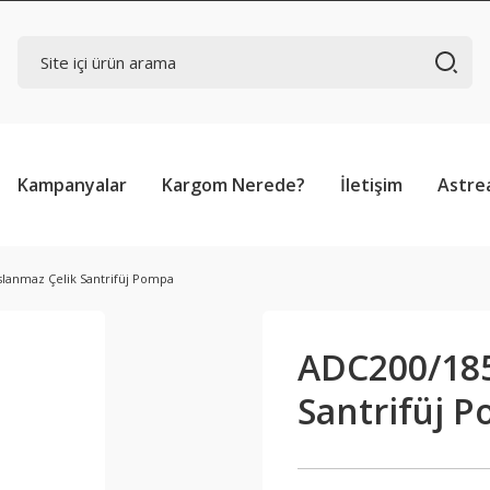
Kampanyalar
Kargom Nerede?
İletişim
Astre
slanmaz Çelik Santrifüj Pompa
ADC200/185
Santrifüj 