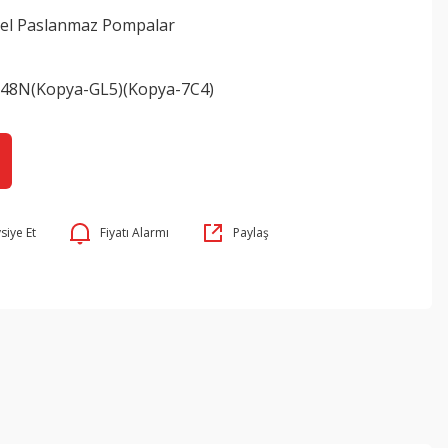
yel Paslanmaz Pompalar
48N(Kopya-GL5)(Kopya-7C4)
siye Et
Fiyatı Alarmı
Paylaş