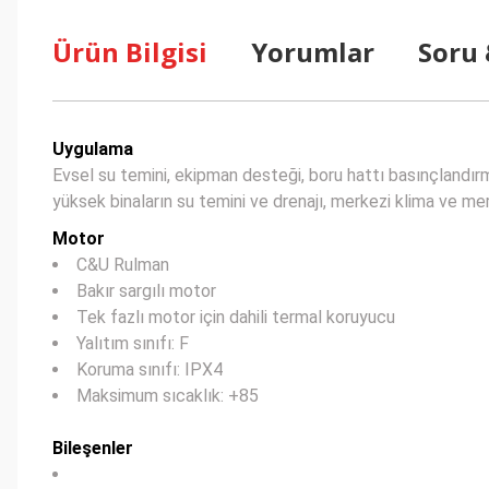
Ürün Bilgisi
Yorumlar
Soru
Uygulama
Evsel su temini, ekipman desteği, boru hattı basınçlandırm
yüksek binaların su temini ve drenajı, merkezi klima ve merk
Motor
C&U Rulman
Bakır sargılı motor
Tek fazlı motor için dahili termal koruyucu
Yalıtım sınıfı: F
Koruma sınıfı: IPX4
Maksimum sıcaklık: +85
Bileşenler