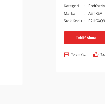
Kategori
Endüstri
Marka
ASTREA
Stok Kodu
E2HGXQ9
Teklif Alınız
Yorum Yaz
Tav