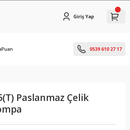
Giriş Yap
aPuan
0539 610 27 17
(T) Paslanmaz Çelik
Pompa