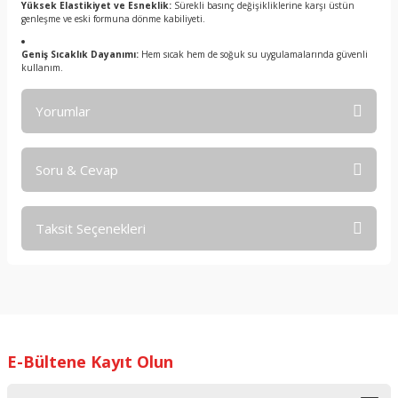
Yüksek Elastikiyet ve Esneklik:
Sürekli basınç değişikliklerine karşı üstün
genleşme ve eski formuna dönme kabiliyeti.
Geniş Sıcaklık Dayanımı:
Hem sıcak hem de soğuk su uygulamalarında güvenli
kullanım.
Yorumlar
Soru & Cevap
Bu ürüne ilk yorumu siz yapın!
Taksit Seçenekleri
Yorum Yaz
Ürün hakkında henüz soru sorulmamış.
Soru Sor
E-Bültene Kayıt Olun