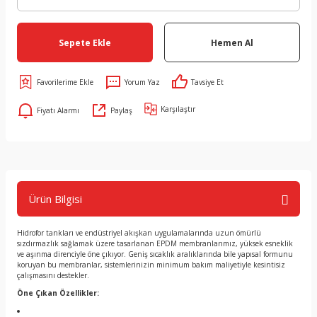
Sepete Ekle
Hemen Al
Yorum Yaz
Tavsiye Et
Karşılaştır
Fiyatı Alarmı
Paylaş
Ürün Bilgisi
Hidrofor tankları ve endüstriyel akışkan uygulamalarında uzun ömürlü
sızdırmazlık sağlamak üzere tasarlanan EPDM membranlarımız, yüksek esneklik
ve aşınma direnciyle öne çıkıyor. Geniş sıcaklık aralıklarında bile yapısal formunu
koruyan bu membranlar, sistemlerinizin minimum bakım maliyetiyle kesintisiz
çalışmasını destekler.
Öne Çıkan Özellikler: