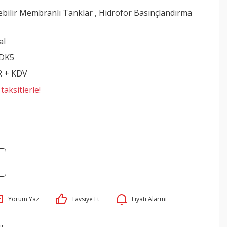
lebilir Membranlı Tanklar
,
Hidrofor Basınçlandırma
al
DK5
R + KDV
aksitlerle!
Yorum Yaz
Tavsiye Et
Fiyatı Alarmı
ır