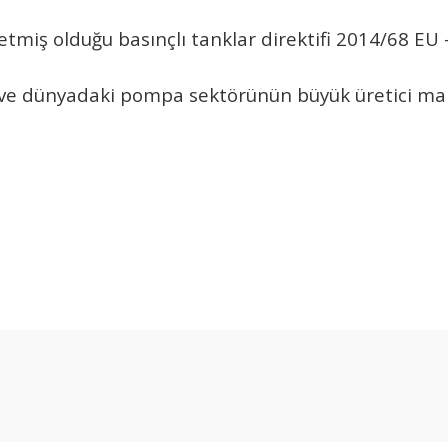
 etmiş olduğu basınçlı tanklar direktifi 2014/68 E
e ve dünyadaki pompa sektörünün büyük üretici ma
Ürün hakkında henüz soru sorulmamış.
Bu ürüne ilk yorumu siz yapın!
Yorum Yaz
Soru Sor