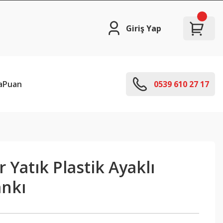
Giriş Yap
aPuan
0539 610 27 17
r Yatık Plastik Ayaklı
ankı