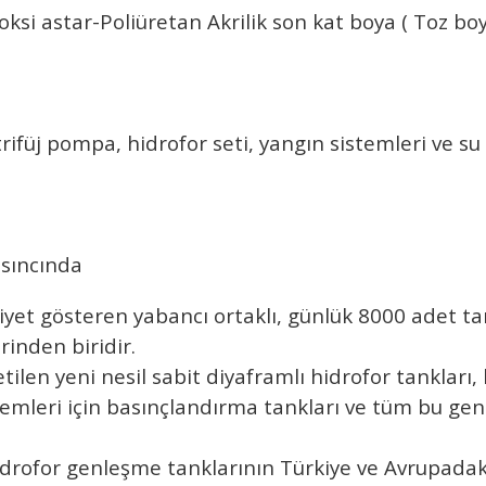
oksi astar-Poliüretan Akrilik son kat boya ( Toz b
ifüj pompa, hidrofor seti, yangın sistemleri ve s
sıncında
liyet gösteren yabancı ortaklı, günlük 8000 adet t
rinden biridir.
en yeni nesil sabit diyaframlı hidrofor tankları, k
stemleri için basınçlandırma tankları ve tüm bu ge
idrofor genleşme tanklarının Türkiye ve Avrupadaki