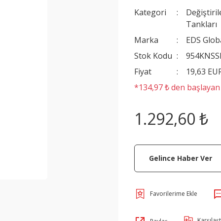
Kategori
Değiştiri
Tankları
Marka
EDS Glob
Stok Kodu
954KNSS
Fiyat
19,63 EU
*134,97 ₺ den başlayan t
1.292,60 ₺
Gelince Haber Ver
Karşılaşt