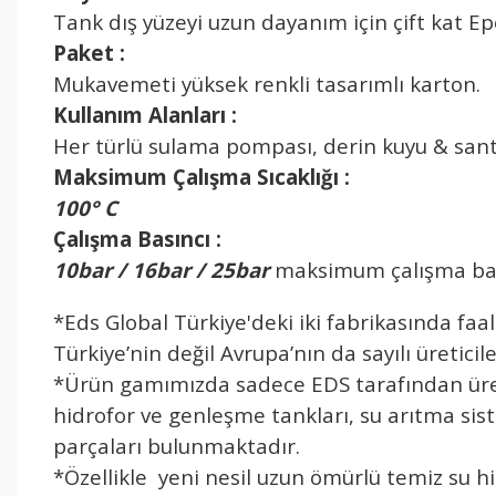
Tank dış yüzeyi uzun dayanım için çift kat Ep
Paket :
Mukavemeti yüksek renkli tasarımlı karton.
Kullanım Alanları :
Her türlü sulama pompası, derin kuyu & santr
Maksimum Çalışma Sıcaklığı :
100° C
Çalışma Basıncı :
10bar / 16bar / 25bar
maksimum çalışma ba
*Eds Global Türkiye'deki iki fabrikasında faa
Türkiye’nin değil Avrupa’nın da sayılı üreticile
*Ürün gamımızda sadece EDS tarafından üretil
hidrofor ve genleşme tankları, su arıtma si
parçaları bulunmaktadır.
*Özellikle yeni nesil uzun ömürlü temiz su h