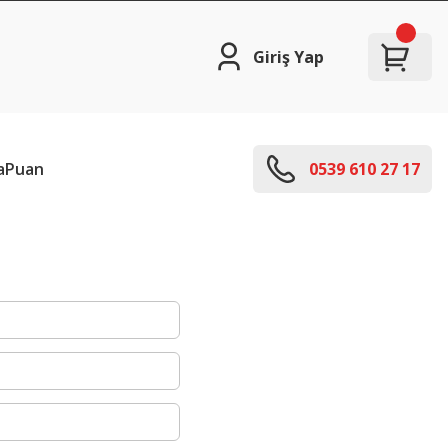
Giriş Yap
aPuan
0539 610 27 17