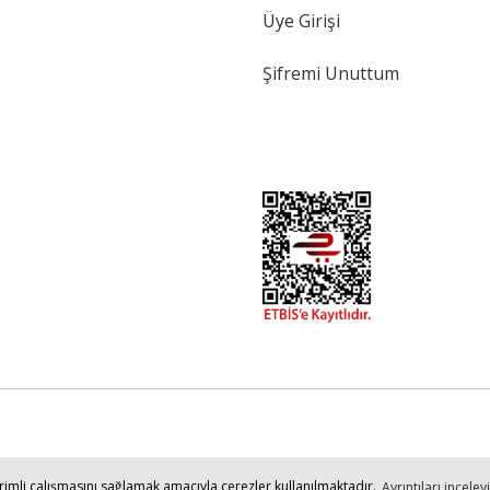
Üye Girişi
Şifremi Unuttum
verimli çalışmasını sağlamak amacıyla çerezler kullanılmaktadır.
Ayrıntıları inceley